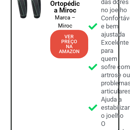
das dores
Ortopédic
a Miroc
no joelho
Marca –
Confortáv
Miroc
e bem
ajustada
VER
PREÇO
Excelente
NA
para
AMAZON
quem
sofre com
artrose ou
problema
articulare
Ajuda a
estabilizar
o joelho
O