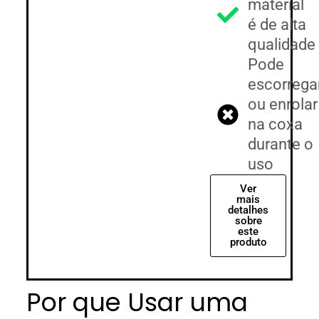
material
é de alta
qualidade
Pode
escorrega
ou enrolar
na coxa
durante o
uso
Ver
mais
detalhes
sobre
este
produto
Por que Usar uma