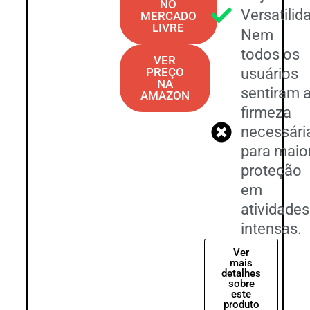
NO
Versatilid
MERCADO
LIVRE
Nem
todos os
VER
PREÇO
usuários
NA
sentiram 
AMAZON
firmeza
necessári
para maio
proteção
em
atividades
intensas.
Ver
mais
detalhes
sobre
este
produto