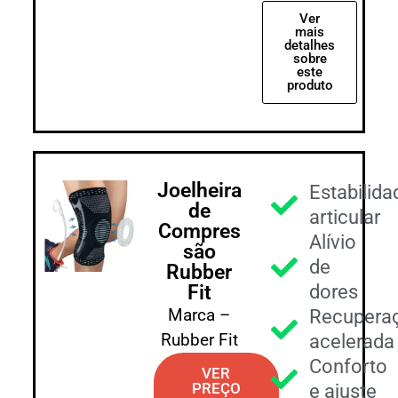
Ver
mais
detalhes
sobre
este
produto
Joelheira
Estabilida
de
articular
Compres
Alívio
são
de
Rubber
Fit
dores
Marca –
Recupera
Rubber Fit
acelerada
Conforto
VER
PREÇO
e ajuste