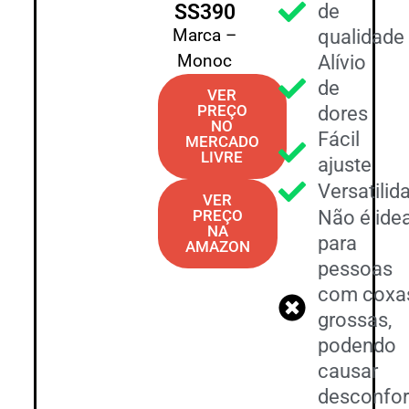
SS390
de
Marca –
qualidade
Monoc
Alívio
de
VER
PREÇO
dores
NO
Fácil
MERCADO
LIVRE
ajuste
Versatilid
VER
PREÇO
Não é idea
NA
para
AMAZON
pessoas
com coxa
grossas,
podendo
causar
desconfor