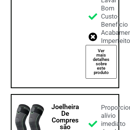
Lavar
Bom
Custo-
Benefício
Acabamen
Imperfeit
Ver
mais
detalhes
sobre
este
produto
Joelheira
Proporcio
De
alívio
Compres
imediato
são