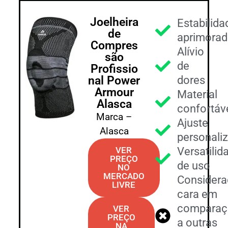
Joelheira
Estabilida
de
aprimorad
Compres
Alívio
são
de
Profissio
nal Power
dores
Armour
Material
Alasca
confortáv
Marca –
Ajuste
Alasca
personali
VER
Versatilid
PREÇO
de uso
NO
MERCADO
Considera
LIVRE
cara em
comparaç
VER
PREÇO
a outras
NA