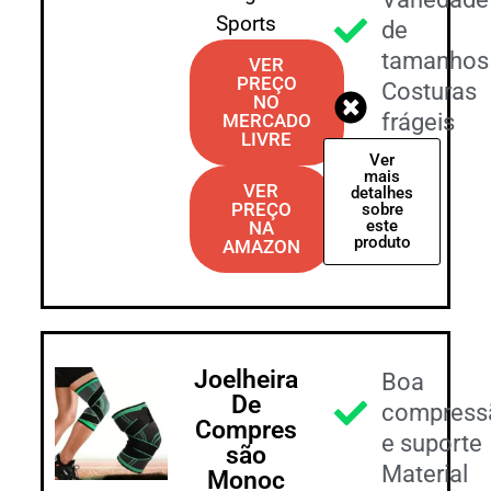
Sports
de
tamanhos
VER
PREÇO
Costuras
NO
frágeis
MERCADO
LIVRE
Ver
mais
VER
detalhes
PREÇO
sobre
este
NA
produto
AMAZON
Joelheira
Boa
De
compress
Compres
e suporte
são
Material
Monoc