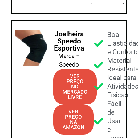
Joelheira
Boa
Speedo
Elasticida
Esportiva
e Confort
Marca –
Material
Speedo
Resistent
VER
Ideal para
PREÇO
Atividade
NO
MERCADO
Físicas
LIVRE
Fácil
VER
de
PREÇO
Usar
NA
AMAZON
e