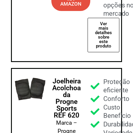
AMAZON
opções n
mercado
Ver
mais
detalhes
sobre
este
produto
Joelheira
Proteção
Acolchoa
eficiente
da
Conforto
Progne
Custo
Sports
REF 620
Benefício
Marca –
Durabilida
Progne
Variedade