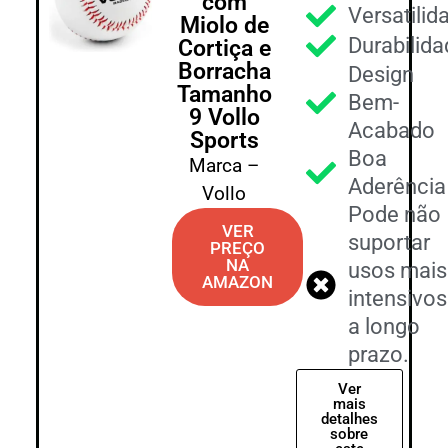
com
Versatilid
Miolo de
Durabilid
Cortiça e
Borracha
Design
Tamanho
Bem-
9 Vollo
Acabado
Sports
Boa
Marca –
Aderência
Vollo
Pode não
VER
suportar
PREÇO
NA
usos mais
AMAZON
intensivos
a longo
prazo.
Ver
mais
detalhes
sobre