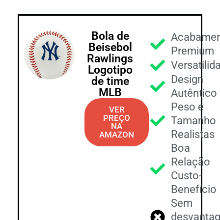
Bola de
Acabame
Beisebol
Premium
Rawlings
Versatilid
Logotipo
Design
de time
MLB
Autêntico
Peso e
VER
PREÇO
Tamanho
NA
Realistas
AMAZON
Boa
Relação
Custo-
Benefício
Sem
desvanta