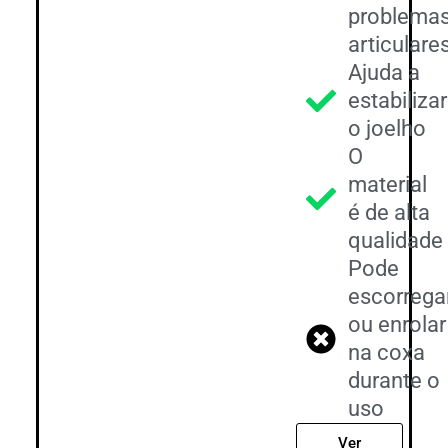
problema
articulare
Ajuda a
estabilizar
o joelho
O
material
é de alta
qualidade
Pode
escorrega
ou enrolar
na coxa
durante o
uso
Ver