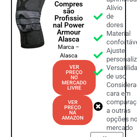
Compres
Alívio
são
de
Profissio
nal Power
dores
Armour
Material
Alasca
confortáv
Marca –
Ajuste
Alasca
personali
VER
Versatilid
PREÇO
de uso
NO
MERCADO
Consider
LIVRE
cara em
comparaç
VER
PREÇO
a outras
NA
AMAZON
opções n
mercado