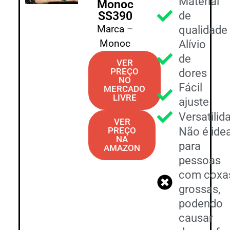
Material
Monoc
SS390
de
Marca –
qualidade
Monoc
Alívio
de
VER
PREÇO
dores
NO
Fácil
MERCADO
LIVRE
ajuste
Versatilid
VER
PREÇO
Não é idea
NA
para
AMAZON
pessoas
com coxa
grossas,
podendo
causar