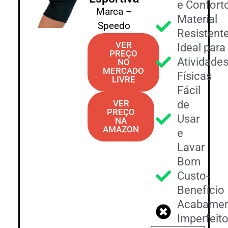
e Confort
Marca –
Material
Speedo
Resistent
VER
Ideal para
PREÇO
Atividade
NO
MERCADO
Físicas
LIVRE
Fácil
VER
de
PREÇO
Usar
NA
AMAZON
e
Lavar
Bom
Custo-
Benefício
Acabame
Imperfeit