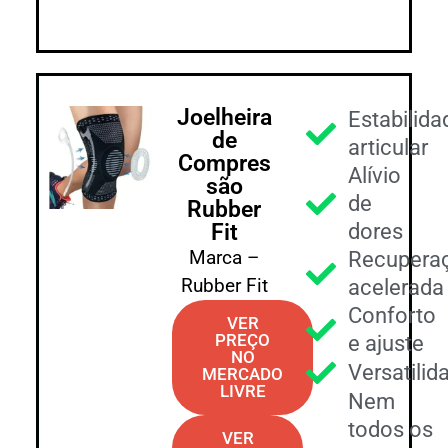
Joelheira
Estabilida
de
articular
Compres
Alívio
são
de
Rubber
Fit
dores
Marca –
Recupera
Rubber Fit
acelerada
Conforto
VER
PREÇO
e ajuste
NO
Versatilid
MERCADO
LIVRE
Nem
todos os
VER