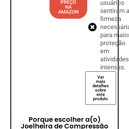
PREÇO
usuários
NA
sentiram 
AMAZON
firmeza
necessári
para maio
proteção
em
atividades
intensas.
Ver
mais
detalhes
sobre
este
produto
Porque escolher a(o)
Joelheira de Compressão