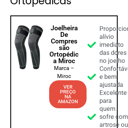
Ortopédicas
Joelheira
Proporcio
De
alívio
Compres
imediato
são
das dores
Ortopédic
a Miroc
no joelho
Marca –
Confortáv
Miroc
e bem
ajustada
VER
PREÇO
Excelente
NA
para
AMAZON
quem
sofre co
artrose o