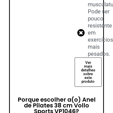
musculatu
Pode ser
pouco
resistente
em
exercício
mais
pesados.
Ver
mais
detalhes
sobre
este
produto
Porque escolher a(o) Anel
de Pilates 38 cm Vollo
Sports VP1046?