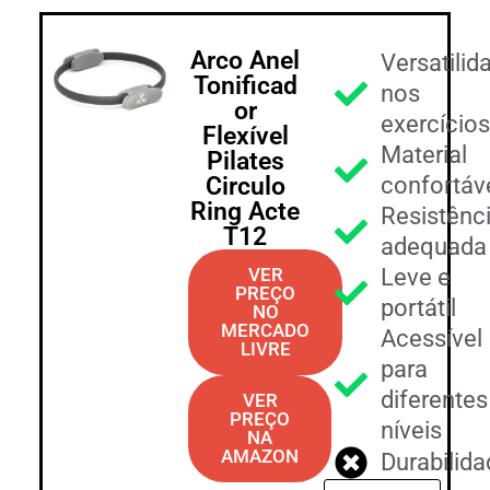
Arco Anel
Versatilid
Tonificad
nos
or
exercício
Flexível
Material
Pilates
Circulo
confortáv
Ring Acte
Resistênc
T12
adequada
VER
Leve e
PREÇO
portátil
NO
MERCADO
Acessível
LIVRE
para
diferentes
VER
PREÇO
níveis
NA
AMAZON
Durabilid