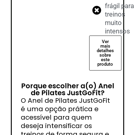
frágil para
treinos
muito
intensos
Ver
mais
detalhes
sobre
este
produto
Porque escolher a(o) Anel
de Pilates JustGoFit?
O Anel de Pilates JustGoFit
é uma opção prática e
acessível para quem
deseja intensificar os
treinos de forma segura e