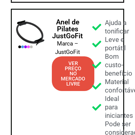
Anel de
Ajuda a
Pilates
tonificar
JustGoFit
Leve e
Marca –
portátil
JustGoFit
Bom
VER
custo-
PREÇO
benefício
NO
MERCADO
Material
LIVRE
confortáv
Ideal
para
iniciantes
Pode ser
considera