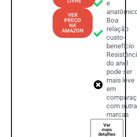
LIVRE
e
anatômic
VER
Boa
PREÇO
NA
relação
AMAZON
custo-
benefício
Resistênc
do anel
pode ser
mais leve
em
comparaç
com outr
marcas
Ver
mais
detalhes