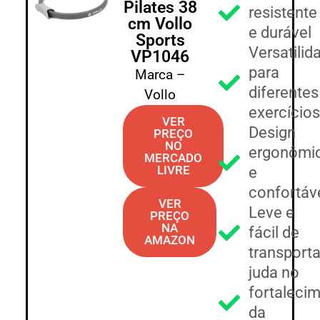
Pilates 38
resistente
cm Vollo
e durável
Sports
Versatilid
VP1046
para
Marca –
diferentes
Vollo
exercício
VER
Design
PREÇO
NO
ergonômi
MERCADO
LIVRE
e
confortáv
VER
Leve e
PREÇO
NA
fácil de
AMAZON
transporta
juda no
fortaleci
da