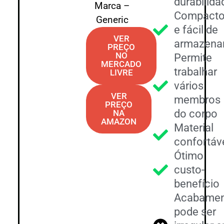
durabilida
Marca –
Compact
Generic
e fácil de
VER
armazena
PREÇO
NO
Permite
MERCADO
trabalhar
LIVRE
vários
VER
membros
PREÇO
do corpo
NA
AMAZON
Material
confortáv
Ótimo
custo-
benefício
Acabame
pode ser