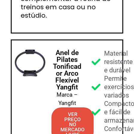
treinos em casa ou no
estúdio.
Anel de
Material
Pilates
resistente
Tonificad
e durável
or Arco
Permite
Flexível
Yangfit
exercício
Marca –
variados
Yangfit
Compact
e fácil de
VER
PREÇO
armazena
NO
Confortáv
MERCADO