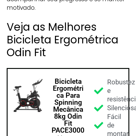
motivado.
Veja as Melhores
Bicicleta Ergométrica
Odin Fit
Bicicleta
Robustez
Ergométri
e
ca Para
resistênc
Spinning
Silencios
Mecânica
8kg Odin
Fácil
Fit
de
PACE3000
montar