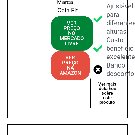
Marca –
Ajustável
Odin Fit
para
diferente
VER
PREÇO
alturas
NO
MERCADO
Custo-
LIVRE
benefício
excelente
VER
PREÇO
Banco
NA
AMAZON
desconfor
Ver mais
detalhes
sobre
este
produto