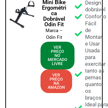
Mini Bike
Design
Ergométri
dobrável
ca
Conforto
Dobrável
Fácil
Odin Fit
de
Marca –
Montar
Odin Fit
e Usar
VER
Usada
PREÇO
NO
para
MERCADO
exercitar
LIVRE
tanto as
VER
pernas
PREÇO
NA
quanto
AMAZON
os
braços
Ideal para