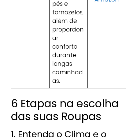
pés e
tornozelos,
além de
proporcion
ar
conforto
durante
longas
caminhad
as.
6 Etapas na escolha
das suas Roupas
1. Entenda o Clima e o