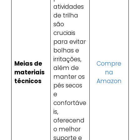
atividades
de trilha
são
cruciais
para evitar
bolhas e
irritações,
Meias de
Compre
além de
materiais
na
manter os
técnicos
Amazon
pés secos
e
confortáve
is,
oferecend
o melhor
suporte e