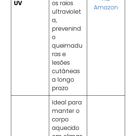
UV
os raios
Amazon
ultraviolet
a,
prevenind
o
queimadu
ras e
lesões
cutâneas
a longo
prazo
Ideal para
manter o
corpo
aquecido