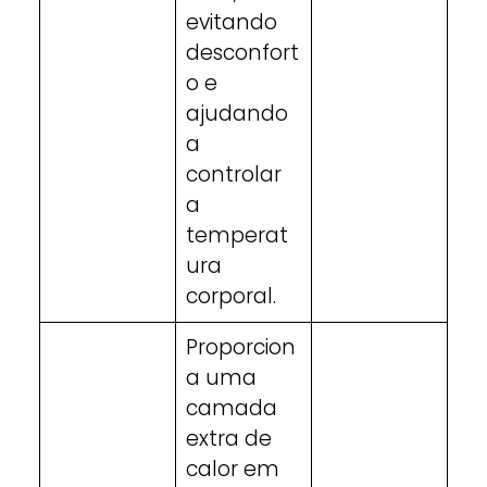
evitando
desconfort
o e
ajudando
a
controlar
a
temperat
ura
corporal.
Proporcion
a uma
camada
extra de
calor em