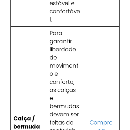
estável e
confortáve
l.
Para
garantir
liberdade
de
moviment
o e
conforto,
as calças
e
bermudas
devem ser
Calça /
feitas de
Compre
bermuda