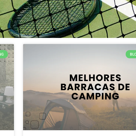
NG
BL