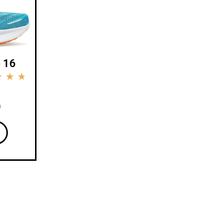
 16
★
★
★
0