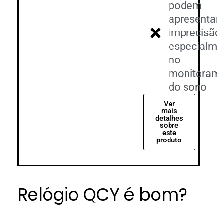
podem
apresenta
imprecisã
especialm
no
monitora
do sono
Ver
mais
detalhes
sobre
este
produto
Relógio QCY é bom?