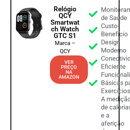
Relógio
Monitora
QCY
de Saúde
Smartwat
Custo-
ch Watch
Benefício
GTC S1
Design
Marca –
Moderno
QCY
Conectivi
VER
Eficiente
PREÇO
NA
Funcional
AMAZON
Básicas p
Exercício
A mediçã
de caloria
e a
aferição