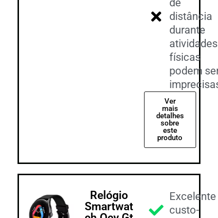
de
distância
durante
atividades
físicas
podem se
imprecisa
Ver
mais
detalhes
sobre
este
produto
Relógio
Excelente
Smartwat
custo-
ch Qcy Gt