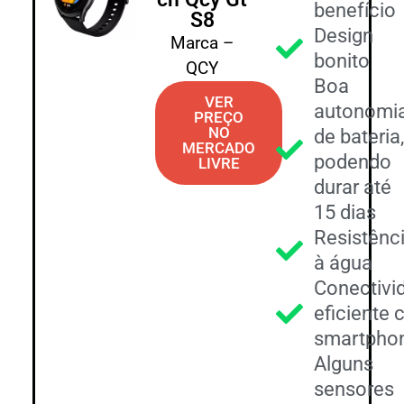
benefício
S8
Design
Marca –
bonito
QCY
Boa
VER
autonomi
PREÇO
NO
de bateria
MERCADO
podendo
LIVRE
durar até
15 dias
Resistênc
à água
Conectivi
eficiente
smartpho
Alguns
sensores