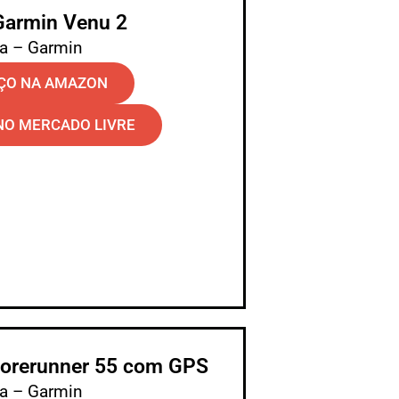
Garmin Venu 2
a – Garmin
ÇO NA AMAZON
NO MERCADO LIVRE
Forerunner 55 com GPS
a – Garmin