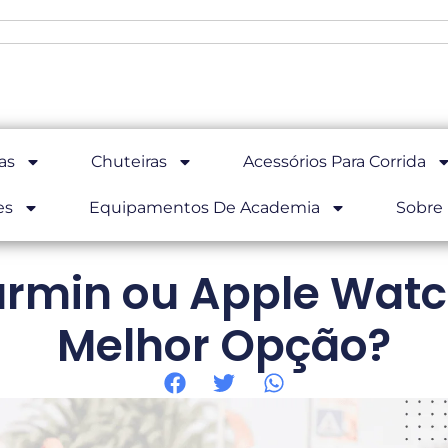
as
Chuteiras
Acessórios Para Corrida
es
Equipamentos De Academia
Sobre
armin ou Apple Watch
Melhor Opção?
Home
Marca X ou Y de Relógio