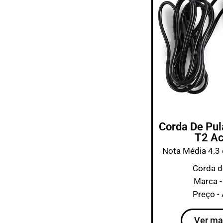
Corda De Pul
T2 Ac
Nota Média 4.3 
Corda d
Marca -
Preço -
Ver ma