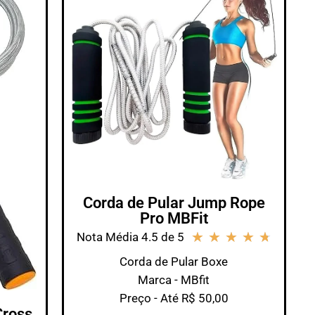
Corda de Pular Jump Rope
Pro MBFit
★
★
★
★
★
Nota Média 4.5 de 5
Corda de Pular Boxe
Marca - MBfit
Preço - Até R$ 50,00
Cross