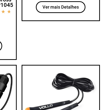
P1045
Ver mais Detalhes
★
★