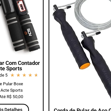
ar Com Contador
te Sports
★
★
★
★
★
de 5
e Pular Boxe
 Acte Sports
 Até R$ 50,00
is Detalhes
Corda de Pular de Aço 