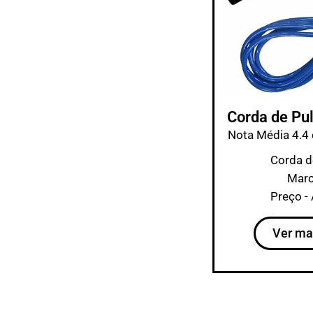
Corda de Pu
Nota Média 4.4 
Corda d
Marc
Preço -
Ver ma