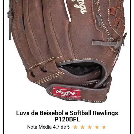
Luva de Beisebol e Softball Rawlings
‎P120BFL
★
★
★
★
★
Nota Média 4.7 de 5