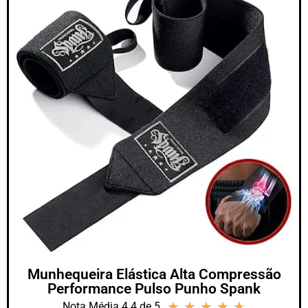
Munhequeira Elástica Alta Compressão
Performance Pulso Punho Spank
★
★
★
★
★
Nota Média 4.4 de 5