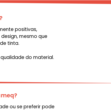
?
ente positivas,
 o design, mesmo que
e tinta.
qualidade do material.
fameq?
ade ou se preferir pode