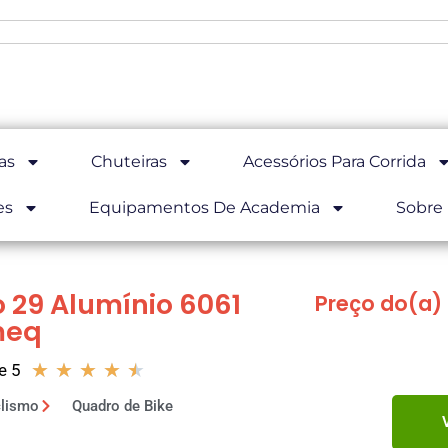
as
Chuteiras
Acessórios Para Corrida
es
Equipamentos De Academia
Sobre
o 29 Alumínio 6061
Preço do(a) 
meq
★
★
★
★
★
e 5
clismo
Quadro de Bike