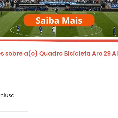
 sobre a(o) Quadro Bicicleta Aro 29 
clusa,