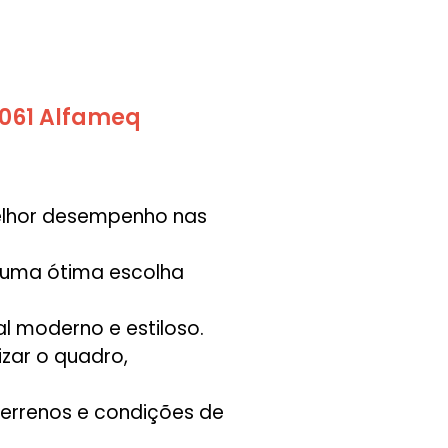
6061 Alfameq
melhor desempenho nas
e uma ótima escolha
l moderno e estiloso.
zar o quadro,
 terrenos e condições de