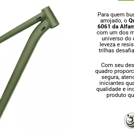
Para quem bus
arrojado, o
Q
6061 da Alfa
com um dos ma
universo do 
leveza e resi
trilhas desaf
Com seu desi
quadro proporc
segura, aten
iniciantes qu
qualidade e i
produto q