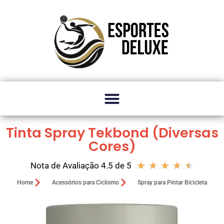
Tinta Spray Tekbond (Diversas
Cores)
★
★
★
★
★
Nota de Avaliação 4.5 de 5
Home
Acessórios para Ciclismo
Spray para Pintar Bicicleta