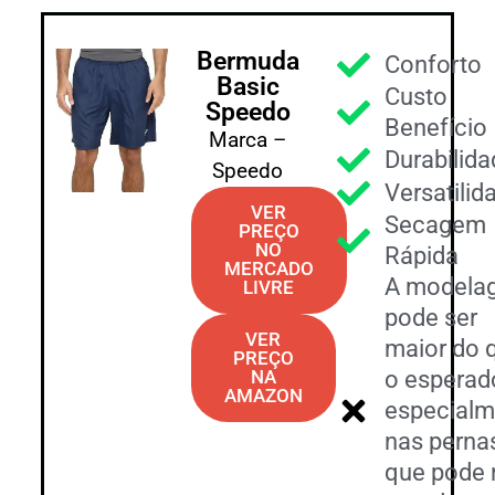
Bermuda
Conforto
Basic
Custo
Speedo
Benefício
Marca –
Durabilida
Speedo
Versatilid
VER
Secagem
PREÇO
NO
Rápida
MERCADO
A modela
LIVRE
pode ser
VER
maior do 
PREÇO
NA
o esperad
AMAZON
especialm
nas pernas
que pode 