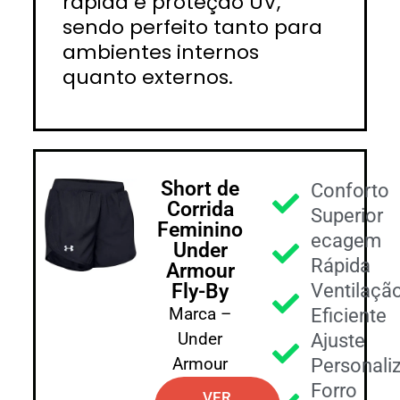
rápida e proteção UV,
sendo perfeito tanto para
ambientes internos
quanto externos.
Short de
Conforto
Corrida
Superior
Feminino
ecagem
Under
Rápida
Armour
Fly-By
Ventilaçã
Marca –
Eficiente
Under
Ajuste
Armour
Personali
Forro
VER