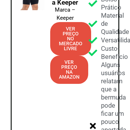
a Keeper
Prático
Marca –
Material
Keeper
de
VER
Qualidade
PREÇO
NO
Versatilid
MERCADO
Custo-
LIVRE
Benefício
VER
Alguns
PREÇO
NA
usuários
AMAZON
relatam
que a
bermuda
pode
ficar um
pouco
apertada,