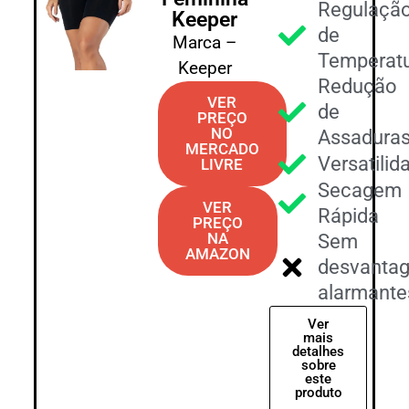
Regulaçã
Keeper
de
Marca –
Temperat
Keeper
Redução
VER
de
PREÇO
NO
Assadura
MERCADO
Versatilid
LIVRE
Secagem
VER
Rápida
PREÇO
NA
Sem
AMAZON
desvanta
alarmante
Ver
mais
detalhes
sobre
este
produto