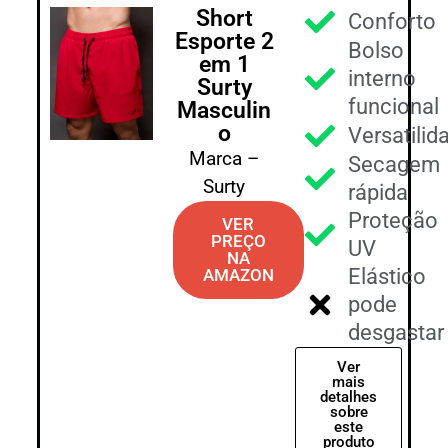
Short
Conforto
Esporte 2
Bolso
em 1
interno
Surty
funcional
Masculin
o
Versatilid
Marca –
Secagem
Surty
rápida
Proteção
VER
PREÇO
UV
NA
Elástico
AMAZON
pode
desgastar
Ver
mais
detalhes
sobre
este
produto