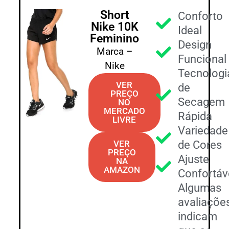
Short
Conforto
Nike 10K
Ideal
Feminino
Design
Marca –
Funcional
Nike
Tecnologi
VER
de
PREÇO
Secagem
NO
MERCADO
Rápida
LIVRE
Variedade
VER
de Cores
PREÇO
Ajuste
NA
AMAZON
Confortáv
Algumas
avaliaçõe
indicam