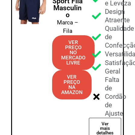
Sport Fila
e Leveza
Masculin
Design
o
Atraente
Marca –
Qualidade
Fila
de
VER
Confecçã
PREÇO
NO
Versatilid
MERCADO
Satisfaçã
LIVRE
Geral
VER
Falta
PREÇO
NA
de
AMAZON
Cordão
de
Ajuste
Ver
mais
detalhes