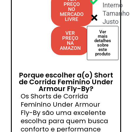
PREÇO
Interno
NO
Tamanho
MERCADO
LIVRE
Justo
Ver
VER
mais
PREÇO
detalhes
NA
sobre
AMAZON
este
produto
Porque escolher a(o) Short
de Corrida Feminino Under
Armour Fly-By?
Os Shorts de Corrida
Feminino Under Armour
Fly-By são uma excelente
escolha para quem busca
conforto e performance