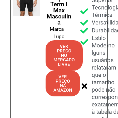
Superior
Term I
Tecnologi
Max
Térmica
Masculin
a
Versatilid
Marca –
Durabilida
Lupo
Estilo
Moderno
VER
PREÇO
lguns
NO
usuários
MERCADO
LIVRE
relataram
que o
VER
PREÇO
tamanho
NA
pode não
AMAZON
correspon
exatamen
à tabela d