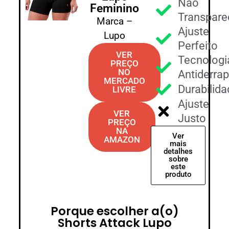
Não
Feminino
Transpare
Marca –
Ajuste
Lupo
Perfeito
VER
Tecnologi
PREÇO
NO
Antiderra
MERCADO
Durabilida
LIVRE
Ajuste
VER
Justo
PREÇO
NA
Ver
AMAZON
mais
detalhes
sobre
este
produto
Porque escolher a(o)
Shorts Attack Lupo