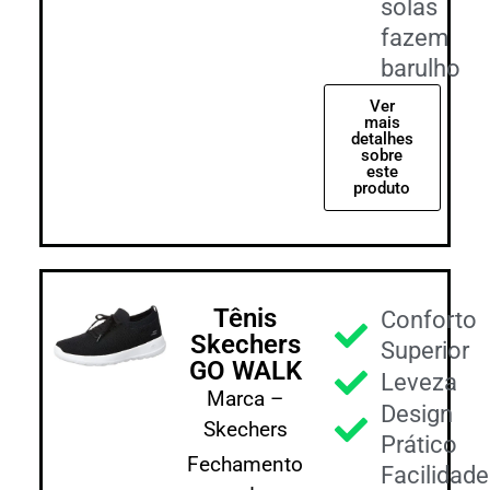
solas
fazem
barulho
Ver
mais
detalhes
sobre
este
produto
Tênis
Conforto
Skechers
Superior
GO WALK
Leveza
Marca –
Design
Skechers
Prático
Fechamento
Facilidade