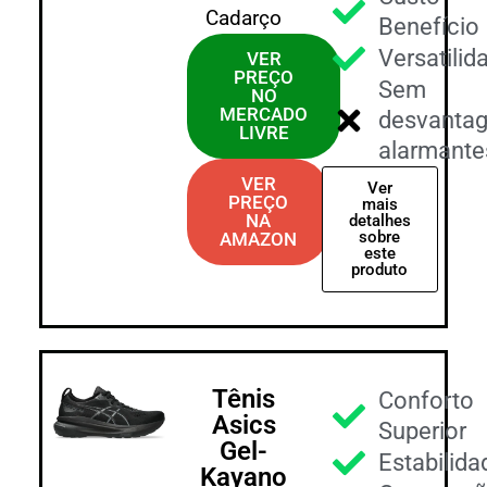
Cadarço
Benefício
Versatilid
VER
PREÇO
Sem
NO
MERCADO
desvanta
LIVRE
alarmante
VER
Ver
PREÇO
mais
NA
detalhes
sobre
AMAZON
este
produto
Tênis
Conforto
Asics
Superior
Gel-
Estabilida
Kayano