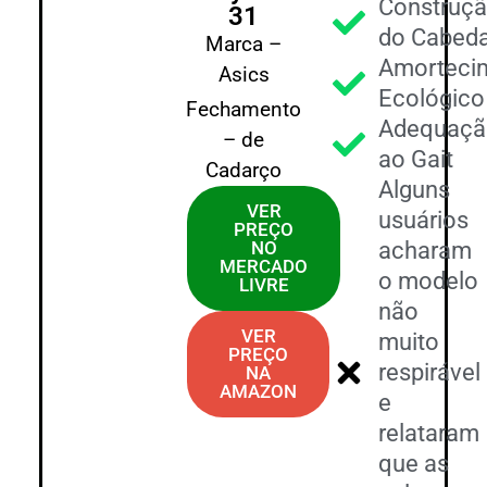
Construç
31
do Cabeda
Marca –
Amorteci
Asics
Ecológico
Fechamento
Adequaçã
– de
ao Gait
Cadarço
Alguns
VER
usuários
PREÇO
NO
acharam
MERCADO
o modelo
LIVRE
não
VER
muito
PREÇO
respirável
NA
AMAZON
e
relataram
que as