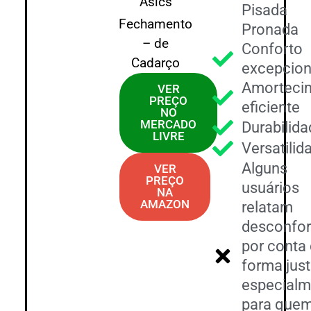
Asics
Pisada
Fechamento
Pronada
– de
Conforto
Cadarço
excepcion
Amorteci
VER
PREÇO
eficiente
NO
MERCADO
Durabilid
LIVRE
Versatilid
Alguns
VER
PREÇO
usuários
NA
AMAZON
relatam
desconfor
por conta
forma just
especialm
para que