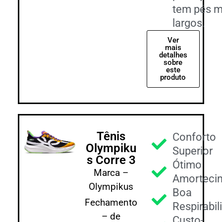
tem pés m
largos.
Ver
mais
detalhes
sobre
este
produto
Tênis
Conforto
Olympiku
Superior
s Corre 3
Ótimo
Marca –
Amorteci
Olympikus
Boa
Fechamento
Respirabil
– de
Custo-