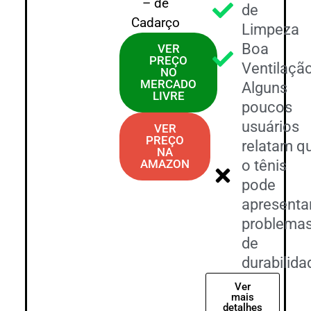
– de
de
Cadarço
Limpeza
Boa
VER
PREÇO
Ventilaçã
NO
MERCADO
Alguns
LIVRE
poucos
usuários
VER
PREÇO
relatam q
NA
AMAZON
o tênis
pode
apresenta
problema
de
durabilida
Ver
mais
detalhes