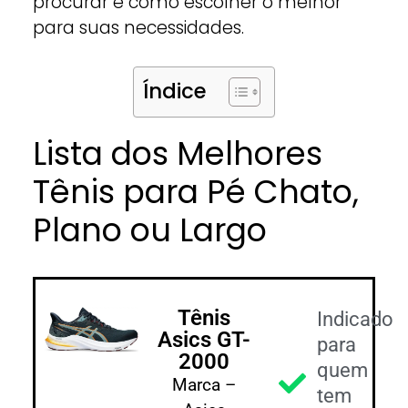
procurar e como escolher o melhor
para suas necessidades.
Índice
Lista dos Melhores
Tênis para Pé Chato,
Plano ou Largo
Tênis
Indicado
Asics GT-
para
2000
quem
Marca –
tem