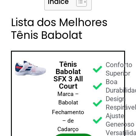
Índice
Lista dos Melhores
Tênis Babolat
Tênis
Conforto
Babolat
Superior
SFX 3 All
Boa
Court
Durabilid
Marca –
Design
Babolat
Respiráve
Fechamento
Ajuste
– de
Generoso
Cadarço
Versatilid