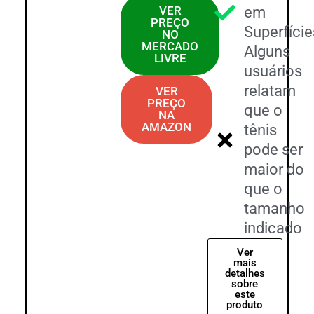
VER
em
PREÇO
Superfície
NO
MERCADO
Alguns
LIVRE
usuários
relatam
VER
PREÇO
que o
NA
AMAZON
tênis
pode ser
maior do
que o
tamanho
indicado
Ver
mais
detalhes
sobre
este
produto