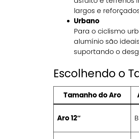
asfalto e terrenos 
largos e reforçado
Urbano
Para o ciclismo urb
alumínio são ideais
suportando o desga
Escolhendo o T
Tamanho do Aro
Aro 12″
B