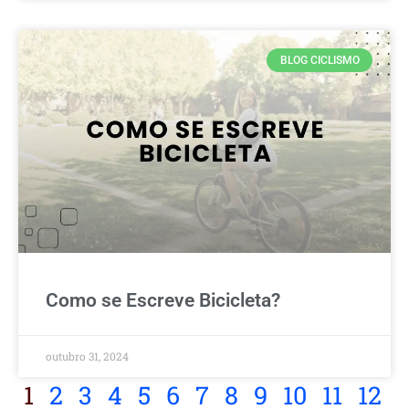
BLOG CICLISMO
Como se Escreve Bicicleta?
outubro 31, 2024
1
2
3
4
5
6
7
8
9
10
11
12