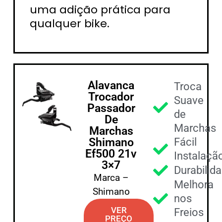
uma adição prática para
qualquer bike.
Alavanca
Troca
Trocador
Suave
Passador
de
De
Marchas
Marchas
Shimano
Fácil
Ef500 21v
Instalaçã
3×7
Durabilid
Marca –
Melhora
Shimano
nos
VER
Freios
PREÇO