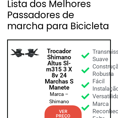
Lista dos Melhores
Passadores de
marcha para Bicicleta
Trocador
Transmis
Shimano
Suave
Altus Sl-
Construç
m315 3 X
Robusta
8v 24
Marchas S
Fácil
Manete
Instalaçã
Marca –
Versatili
Shimano
Marca
Reconhec
VER
PREÇO