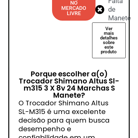
Falta
NO
MERCADO
de
LIVRE
Manete
Ver
mais
detalhes
sobre
este
produto
Porque escolher a(o)
Trocador Shimano Altus Sl-
m315 3 X 8v 24 Marchas S
Manete?
O Trocador Shimano Altus
SL-M315 é uma excelente
decisão para quem busca
desempenho e
confiabilidade em um