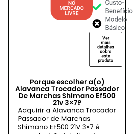
Custo-
NO
MERCADO
Benefício
LIVRE
Modelo
Básico
Ver
mais
detalhes
sobre
este
produto
Porque escolher a(o)
Alavanca Trocador Passador
De Marchas Shimano Ef500
21v 3×7?
Adquirir a Alavanca Trocador
Passador de Marchas
Shimano EF500 21V 3×7 é