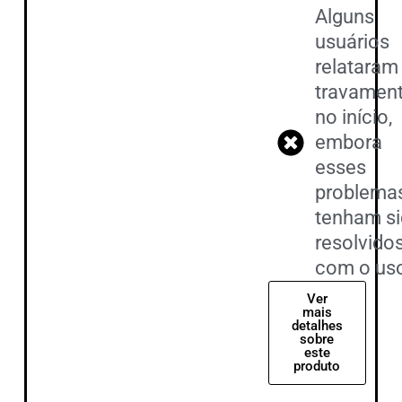
Alguns
usuários
relataram
travamen
no início,
embora
esses
problema
tenham s
resolvido
com o us
Ver
mais
detalhes
sobre
este
produto