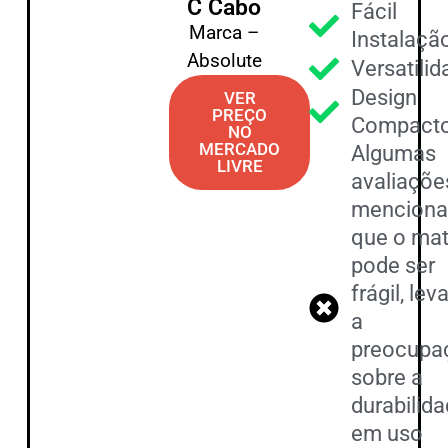
C Cabo
Fácil
Marca –
Instalaçã
Absolute
Versatili
Design
VER
PREÇO
Compact
NO
MERCADO
Algumas
LIVRE
avaliaçõe
mencion
que o mat
pode ser
frágil, le
a
preocupa
sobre a
durabilid
em uso