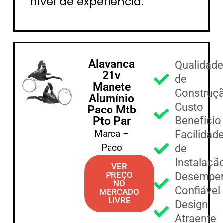
nível de experiência.
Alavanca
Qualidad
21v
de
Manete
Construç
Alumínio
Custo
Paco Mtb
Pto Par
Benefício
Marca –
Facilidad
Paco
de
Instalaçã
VER
PREÇO
Desempe
NO
Confiável
MERCADO
LIVRE
Design
Atraente