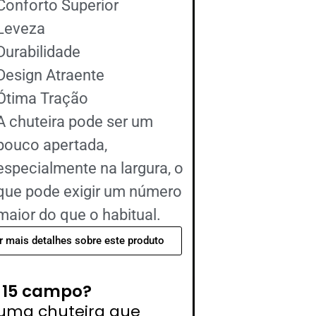
Conforto Superior
Leveza
Durabilidade
Design Atraente
Ótima Tração
A chuteira pode ser um
pouco apertada,
especialmente na largura, o
que pode exigir um número
maior do que o habitual.
r mais detalhes sobre este produto
r 15 campo?
 uma chuteira que