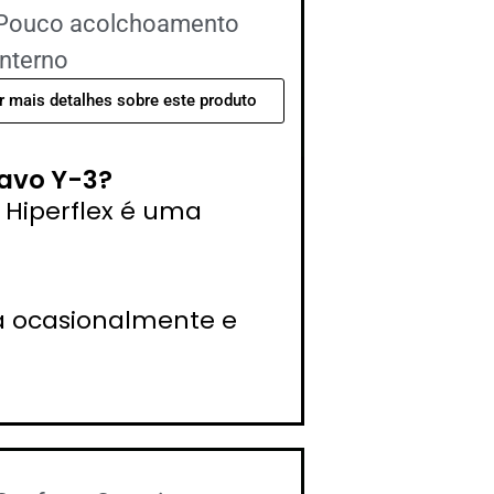
Pouco acolchoamento
interno
r mais detalhes sobre este produto
avo Y-3?
 Hiperflex é uma
ga ocasionalmente e