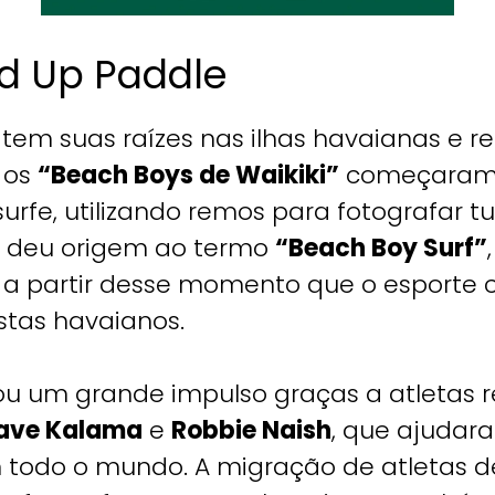
nd Up Paddle
tem suas raízes nas ilhas havaianas e r
 os
“Beach Boys de Waikiki”
começaram a
rfe, utilizando remos para fotografar t
ial deu origem ao termo
“Beach Boy Surf”
 a partir desse momento que o esporte
istas havaianos.
hou um grande impulso graças a atleta
ave Kalama
e
Robbie Naish
, que ajudara
 todo o mundo. A migração de atletas d