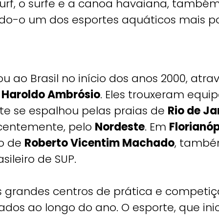
urf, o surfe e a canoa havaiana, também
do-o um dos esportes aquáticos mais po
ao Brasil no início dos anos 2000, atrav
e
Haroldo Ambrósio
. Eles trouxeram equ
te se espalhou pelas praias de
Rio de Ja
ecentemente, pelo
Nordeste
. Em
Florianóp
o de
Roberto Vicentim Machado
, tamb
sileiro de SUP.
os grandes centros de prática e competi
zados ao longo do ano. O esporte, que ini