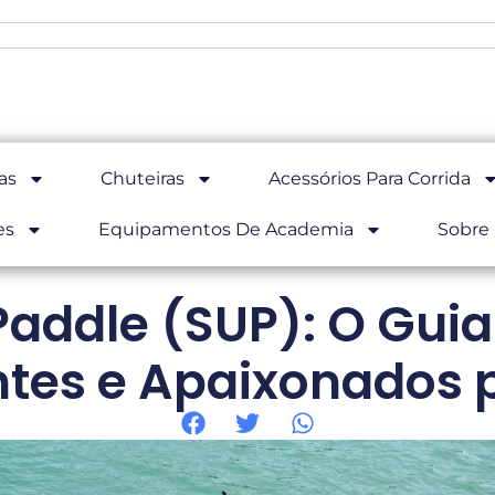
as
Chuteiras
Acessórios Para Corrida
es
Equipamentos De Academia
Sobre
Paddle (SUP): O Gui
ntes e Apaixonados 
Home
Blog Stand Up Paddle