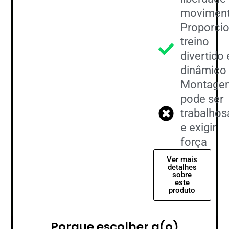
movimen
Proporci
treino
divertido 
dinâmico
Montage
pode ser
trabalhos
e exigir
força
Ver mais
detalhes
sobre
este
produto
Porque escolher a(o)