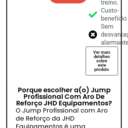
treino.
Custo-
benefício
Sem
desvanta
alarmant
Ver mais
detalhes
sobre
este
produto
Porque escolher a(o) Jump
Profissional Com Aro De
Reforço JHD Equipamentos?
O Jump Profissional com Aro
de Reforço da JHD
Equipamentos é uma