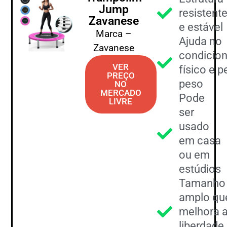
Jump
resistent
Zavanese
e estável
Marca –
Ajuda no
Zavanese
condicio
VER
físico e p
PREÇO
peso
NO
MERCADO
Pode
LIVRE
ser
usado
em casa
ou em
estúdios
Tamanho
amplo qu
melhora 
liberdade