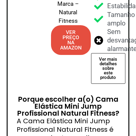
Marca –
Estabilid
Natural
Tamanho
Fitness
amplo
Sem
VER
PREÇO
desvanta
NA
AMAZON
alarmant
Ver mais
detalhes
sobre
este
produto
Porque escolher a(o) Cama
Elástica Mini Jump
Profissional Natural Fitness?
A Cama Elástica Mini Jump
Profissional Natural Fitness é