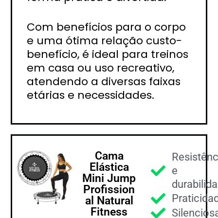
Com benefícios para o corpo
e uma ótima relação custo-
benefício, é ideal para treinos
em casa ou uso recreativo,
atendendo a diversas faixas
etárias e necessidades.
Cama
Resistênc
Elástica
e
Mini Jump
durabilid
Profission
Praticida
al Natural
Fitness
Silencios