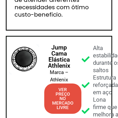
necessidades com ótimo
custo-benefício.
Jump
Alta
Cama
estabilid
Elástica
durante o
Athlenix
saltos
Marca –
Estrutura
Athlenix
reforçada
VER
em aço
PREÇO
NO
Lona
MERCADO
firme que
LIVRE
melhora 