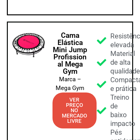
Cama
Resistênc
Elástica
elevada
Mini Jump
Material
Profission
de alta
al Mega
Gym
qualidade
Marca –
Compact
Mega Gym
e prática
Treino
VER
PREÇO
de
NO
baixo
MERCADO
LIVRE
impacto
Pés