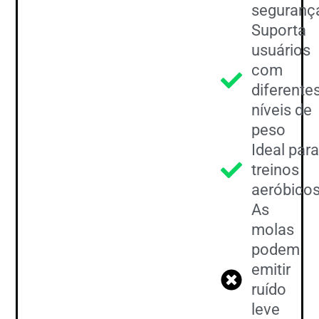
seguranç
Suporta
usuários
com
diferente
níveis de
peso
Ideal para
treinos
aeróbico
As
molas
podem
emitir
ruído
leve