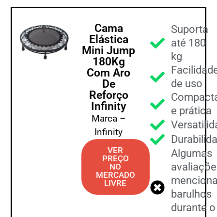
Cama
Suporta
Elástica
até 180
Mini Jump
kg
180Kg
Facilidad
Com Aro
De
de uso
Reforço
Compact
Infinity
e prática
Marca –
Versatili
Infinity
Durabilid
VER
Algumas
PREÇO
avaliaçõe
NO
MERCADO
mencion
LIVRE
barulhos
durante o