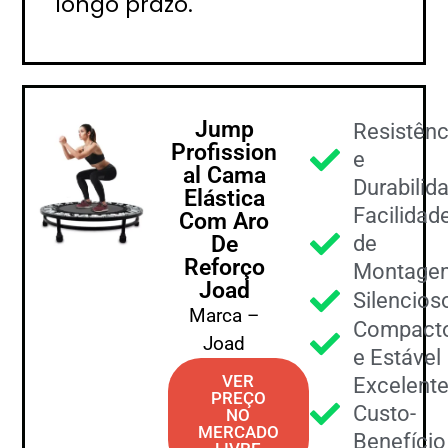
longo prazo.
Jump
Resistênc
Profission
e
al Cama
Durabilid
Elástica
Facilidad
Com Aro
De
de
Reforço
Montage
Joad
Silencios
Marca –
Compact
Joad
e Estável
VER
Excelent
PREÇO
Custo-
NO
MERCADO
Benefício