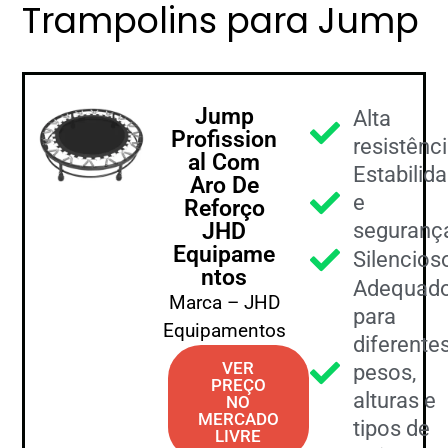
Trampolins para Jump
Jump
Alta
Profission
resistênc
al Com
Estabilid
Aro De
e
Reforço
JHD
seguranç
Equipame
Silencios
ntos
Adequad
Marca – JHD
para
Equipamentos
diferente
VER
pesos,
PREÇO
alturas e
NO
MERCADO
tipos de
LIVRE