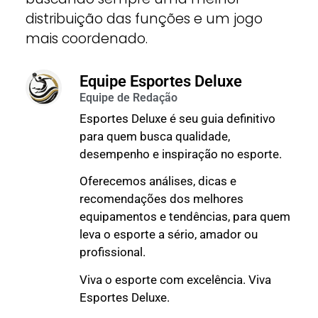
distribuição das funções e um jogo
mais coordenado.
Equipe Esportes Deluxe
Esportes Deluxe é seu guia definitivo
para quem busca qualidade,
desempenho e inspiração no esporte.
Oferecemos análises, dicas e
recomendações dos melhores
equipamentos e tendências, para quem
leva o esporte a sério, amador ou
profissional.
Viva o esporte com excelência. Viva
Esportes Deluxe.