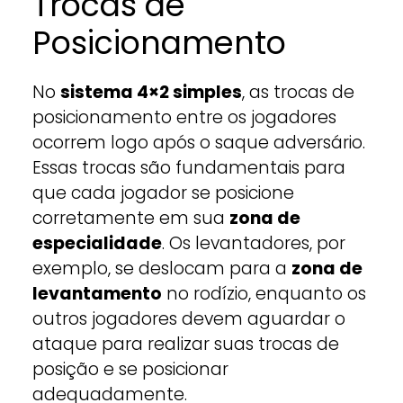
Trocas de
Posicionamento
No
sistema 4×2 simples
, as trocas de
posicionamento entre os jogadores
ocorrem logo após o saque adversário.
Essas trocas são fundamentais para
que cada jogador se posicione
corretamente em sua
zona de
especialidade
. Os levantadores, por
exemplo, se deslocam para a
zona de
levantamento
no rodízio, enquanto os
outros jogadores devem aguardar o
ataque para realizar suas trocas de
posição e se posicionar
adequadamente.