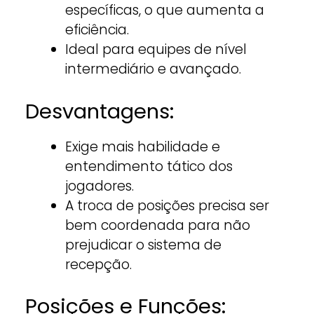
específicas, o que aumenta a
eficiência.
Ideal para equipes de nível
intermediário e avançado.
Desvantagens:
Exige mais habilidade e
entendimento tático dos
jogadores.
A troca de posições precisa ser
bem coordenada para não
prejudicar o sistema de
recepção.
Posições e Funções: