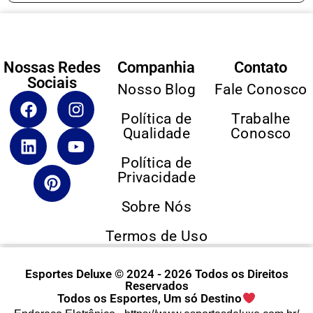
Nossas Redes
Companhia
Contato
Sociais
Nosso Blog
Fale Conosco
Política de
Trabalhe
Qualidade
Conosco
Política de
Privacidade
Sobre Nós
Termos de Uso
Esportes Deluxe © 2024 - 2026 Todos os Direitos
Reservados
Todos os Esportes, Um só Destino