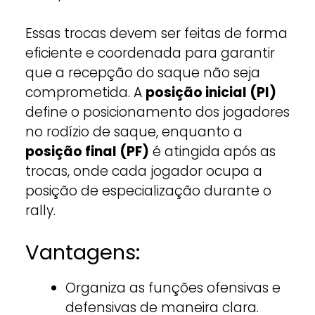
Essas trocas devem ser feitas de forma
eficiente e coordenada para garantir
que a recepção do saque não seja
comprometida. A
posição inicial (PI)
define o posicionamento dos jogadores
no rodízio de saque, enquanto a
posição final (PF)
é atingida após as
trocas, onde cada jogador ocupa a
posição de especialização durante o
rally.
Vantagens:
Organiza as funções ofensivas e
defensivas de maneira clara.