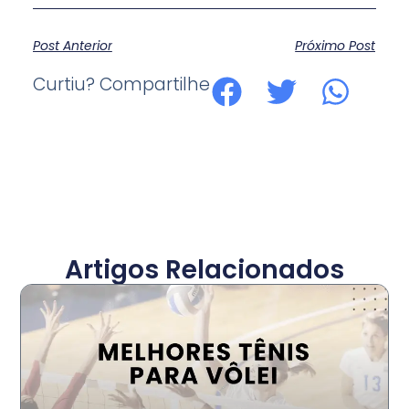
Post Anterior
Próximo Post
Curtiu? Compartilhe
Artigos Relacionados