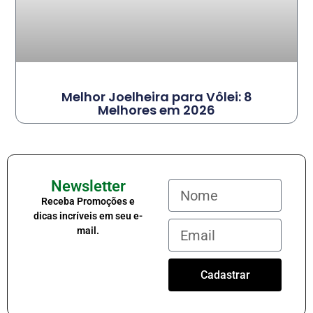
Melhor Joelheira para Vôlei: 8
Melhores em 2026
Newsletter
Receba Promoções e
dicas incríveis em seu e-
mail.
Cadastrar