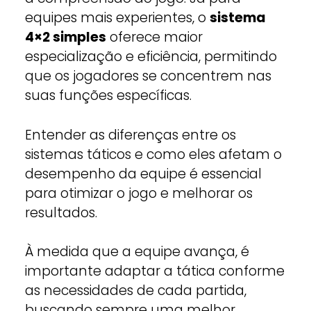
equipes mais experientes, o
sistema
4×2 simples
oferece maior
especialização e eficiência, permitindo
que os jogadores se concentrem nas
suas funções específicas.
Entender as diferenças entre os
sistemas táticos e como eles afetam o
desempenho da equipe é essencial
para otimizar o jogo e melhorar os
resultados.
À medida que a equipe avança, é
importante adaptar a tática conforme
as necessidades de cada partida,
buscando sempre uma melhor