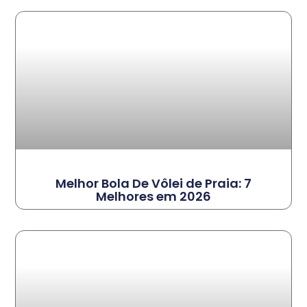
Melhor Bola De Vôlei de Praia: 7
Melhores em 2026