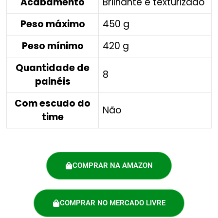
Acabamento
Brilhante e texturizado
Peso máximo
450 g
Peso mínimo
420 g
Quantidade de
8
painéis
Com escudo do
Não
time
COMPRAR NA AMAZON
COMPRAR NO MERCADO LIVRE