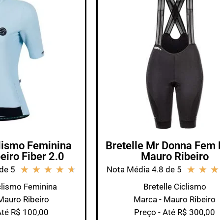
lismo Feminina
Bretelle Mr Donna Fem 
eiro Fiber 2.0
Mauro Ribeiro
★
★
★
★
★
★
★
★
de 5
Nota Média 4.8 de 5
lismo Feminina
Bretelle Ciclismo
Mauro Ribeiro
Marca - Mauro Ribeiro
Até R$ 100,00
Preço - Até R$ 300,00