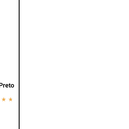
Preto
★
★