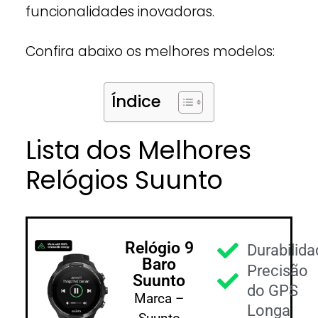
funcionalidades inovadoras.
Confira abaixo os melhores modelos:
Índice
Lista dos Melhores
Relógios Suunto
Relógio 9
Durabilid
Baro
Precisão
Suunto
do GPS
Marca –
Longa