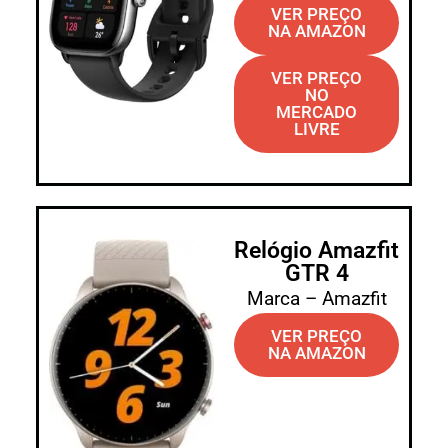
VER PREÇO
NA AMAZON
VER PREÇO
NO
MERCADO
LIVRE
Relógio Amazfit
GTR 4
Marca – Amazfit
VER PREÇO
NA AMAZON