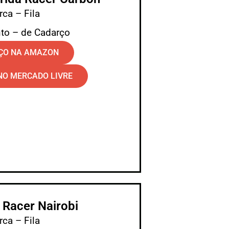
ca – Fila
to – de Cadarço
EÇO NA AMAZON
NO MERCADO LIVRE
a Racer Nairobi
ca – Fila