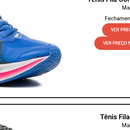
Mar
Fechamen
VER PR
VER PREÇO 
Tênis Fil
Mar