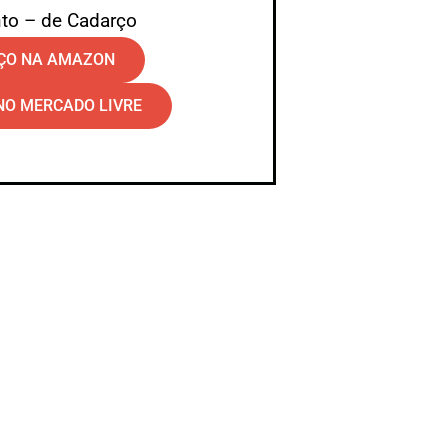
to – de Cadarço
EÇO NA AMAZON
NO MERCADO LIVRE