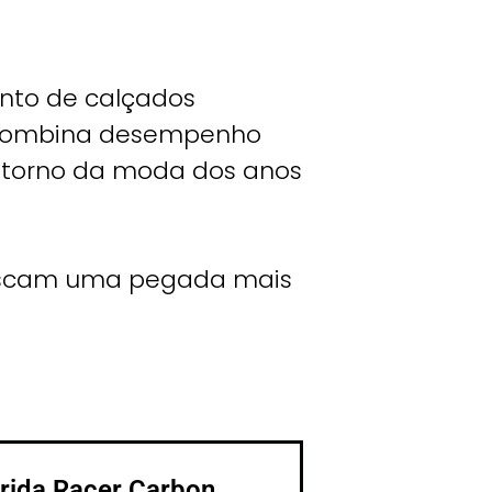
nto de calçados
ue combina desempenho
etorno da moda dos anos
buscam uma pegada mais
rrida Racer Carbon