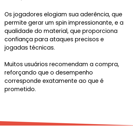
Os jogadores elogiam sua aderência, que
permite gerar um spin impressionante, e a
qualidade do material, que proporciona
confiança para ataques precisos e
jogadas técnicas.
Muitos usuários recomendam a compra,
reforçando que o desempenho
corresponde exatamente ao que é
prometido.