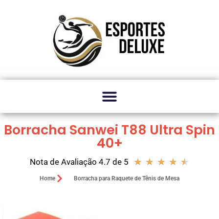
Borracha Sanwei T88 Ultra Spin
40+
★
★
★
★
★
Nota de Avaliação 4.7 de 5
Home
Borracha para Raquete de Tênis de Mesa