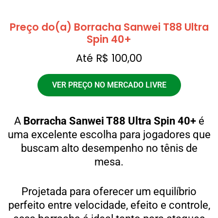
Preço do(a) Borracha Sanwei T88 Ultra
Spin 40+
Até R$ 100,00
VER PREÇO NO MERCADO LIVRE
A
Borracha Sanwei T88 Ultra Spin 40+
é
uma excelente escolha para jogadores que
buscam alto desempenho no tênis de
mesa.
Projetada para oferecer um equilíbrio
perfeito entre velocidade, efeito e controle,