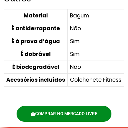
Material
Bagum
É antiderrapante
Não
É à prova d’água
Sim
É dobrável
Sim
É biodegradável
Não
Acessórios incluídos
Colchonete Fitness
COMPRAR NO MERCADO LIVRE