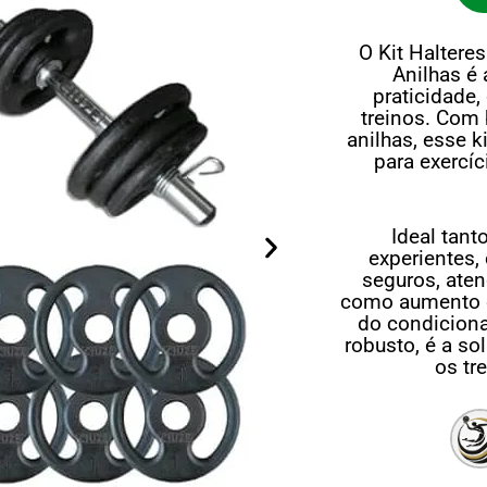
O Kit Halter
Anilhas é
praticidade,
treinos. Com
anilhas, esse k
para exercíc
Ideal tant
experientes,
seguros, aten
como aumento d
do condicion
robusto, é a so
os tr