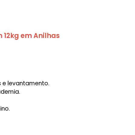
m 12kg em Anilhas
s e levantamento.
ademia.
ino.