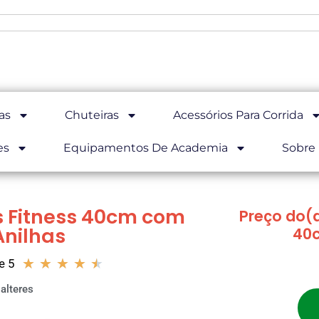
as
Chuteiras
Acessórios Para Corrida
es
Equipamentos De Academia
Sobre
as Fitness 40cm com
Preço do(a
Anilhas
40c
★
★
★
★
★
e 5
alteres