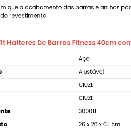
ram que o acabamento das barras e anilhas pod
 do revestimento.
it Halteres De Barras Fitness 40cm co
‎Aço
s
‎Ajustável
‎CIUZE
‎CIUZE
ante
‎300011
uto
‎26 x 26 x 0,1 cm