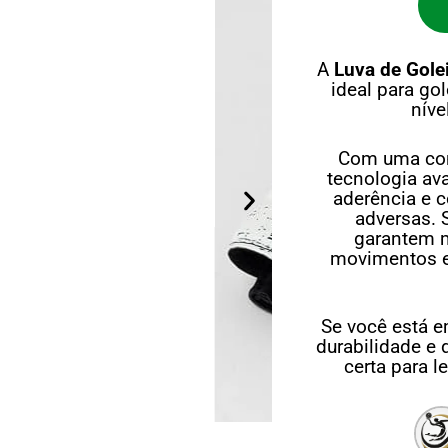
A
Luva de Golei
ideal para g
níve
Com uma com
tecnologia av
aderência e 
adversas. 
garantem m
movimentos ex
Se você está e
durabilidade e
certa para 