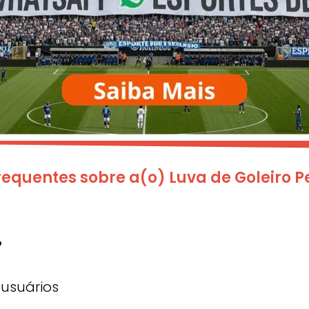
equentes sobre a(o) Luva de Goleiro Pe
?
 usuários