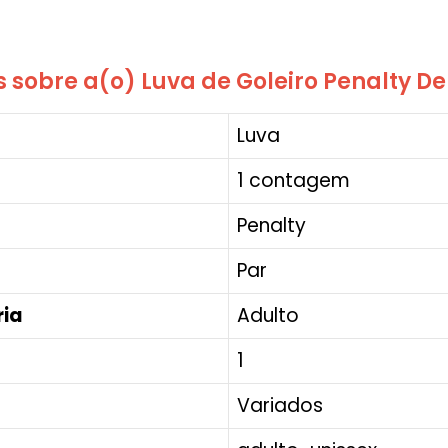
sobre a(o) Luva de Goleiro Penalty Del
‎Luva
‎1 contagem
‎Penalty
‎Par
ria
‎Adulto
‎1
‎Variados