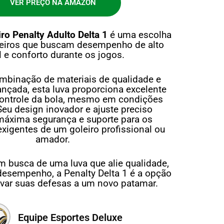
VER PREÇO NA AMAZON
ro Penalty Adulto Delta 1
é uma escolha
oleiros que buscam desempenho de alto
l e conforto durante os jogos.
binação de materiais de qualidade e
ançada, esta luva proporciona excelente
controle da bola, mesmo em condições
Seu design inovador e ajuste preciso
áxima segurança e suporte para os
igentes de um goleiro profissional ou
amador.
m busca de uma luva que alie qualidade,
 desempenho, a Penalty Delta 1 é a opção
levar suas defesas a um novo patamar.
Equipe Esportes Deluxe