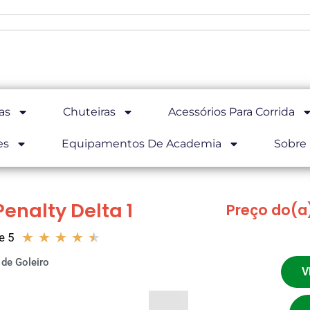
as
Chuteiras
Acessórios Para Corrida
es
Equipamentos De Academia
Sobre
Penalty Delta 1
Preço do(a)
★
★
★
★
★
e 5
 de Goleiro
V