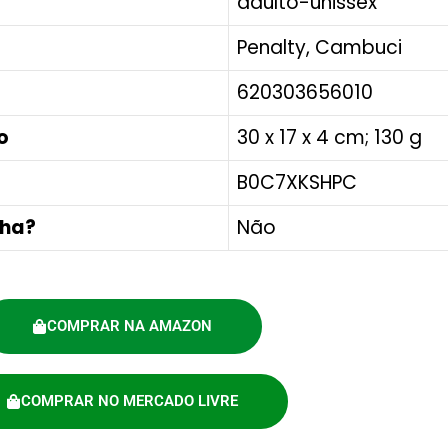
‎adulto-unissex
‎Penalty, Cambuci
‎620303656010
o
‎30 x 17 x 4 cm; 130 g
‎B0C7XKSHPC
lha?
‎Não
COMPRAR NA AMAZON
COMPRAR NO MERCADO LIVRE