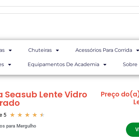
as
Chuteiras
Acessórios Para Corrida
es
Equipamentos De Academia
Sobre
 Seasub Lente Vidro
Preço do(a
rado
L
★
★
★
★
★
e 5
os para Mergulho
V