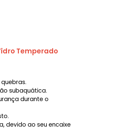
Vidro Temperado
e quebras.
ção subaquática.
urança durante o
sto.
, devido ao seu encaixe