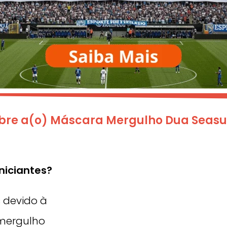
obre a(o) Máscara Mergulho Dua Seasu
niciantes?
 devido à
 mergulho