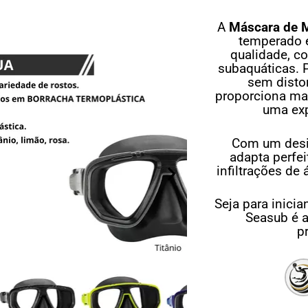
A
Máscara de 
temperado é
qualidade, c
subaquáticas. P
sem disto
proporciona mai
uma exp
Com um desig
adapta perfe
infiltrações d
Seja para inici
Seasub é a
p