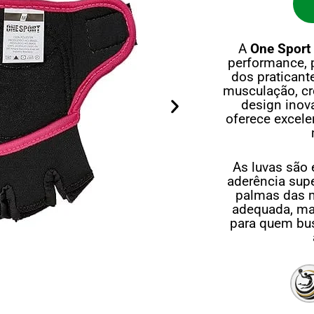
A
One Sport
performance, 
dos praticant
musculação, cr
design inova
oferece excele
As luvas são
aderência supe
palmas das m
adequada, ma
para quem bu