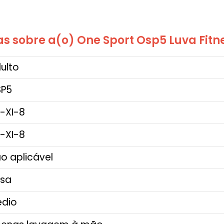
s sobre a(o) One Sport Osp5 Luva Fitn
dulto
SP5
U-XI-8
U-XI-8
ão aplicável
osa
edio