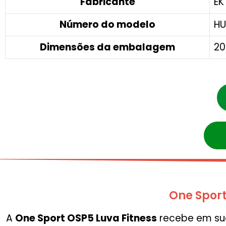
Fabricante
‎E
Número do modelo
‎H
Dimensões da embalagem
‎2
One Sport
A
One Sport OSP5 Luva Fitness
recebe em sua