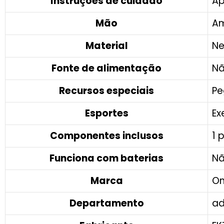
Instruções de cuidado
‎A
Mão
‎A
Material
‎N
Fonte de alimentação
‎N
Recursos especiais
‎P
Esportes
‎E
Componentes inclusos
‎1
Funciona com baterias
‎N
Marca
‎O
Departamento
‎a