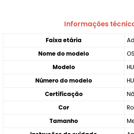
Informações técnica
Faixa etária
‎A
Nome do modelo
‎O
Modelo
‎H
Número do modelo
‎H
Certificação
‎N
Cor
‎R
Tamanho
‎M