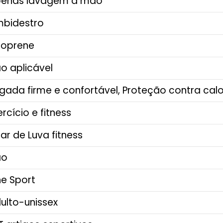
penas lavagem à mão
mbidestro
eoprene
ão aplicável
egada firme e confortável, Proteção contra cal
xercício e fitness
 par de Luva fitness
ão
ne Sport
dulto-unissex