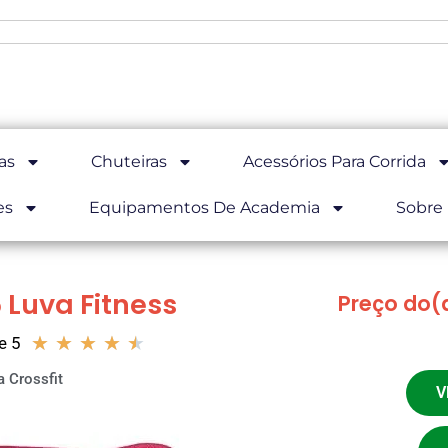
as
Chuteiras
Acessórios Para Corrida
es
Equipamentos De Academia
Sobre
 Luva Fitness
Preço do(
★
★
★
★
★
e 5
a Crossfit
V