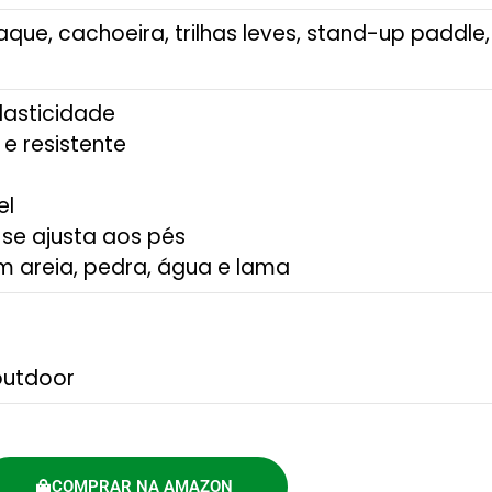
iaque, cachoeira, trilhas leves, stand-up paddle
elasticidade
e resistente
el
se ajusta aos pés
m areia, pedra, água e lama
outdoor
COMPRAR NA AMAZON