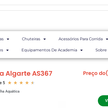
as
Chuteiras
Acessórios Para Corrida
es
Equipamentos De Academia
Sobre
a Algarte AS367
Preço do(
★
★
★
★
★
e 5
lha Aquática
V