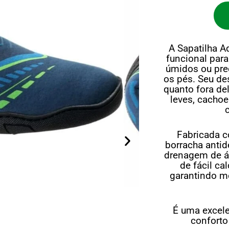
A Sapatilha A
funcional par
úmidos ou prec
os pés. Seu de
quanto fora del
leves, cacho
Fabricada co
borracha antid
drenagem de ág
de fácil ca
garantindo 
É uma excel
conforto