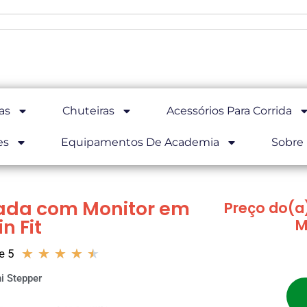
as
Chuteiras
Acessórios Para Corrida
es
Equipamentos De Academia
Sobre
ada com Monitor em
Preço do(a
n Fit
M
★
★
★
★
★
e 5
i Stepper