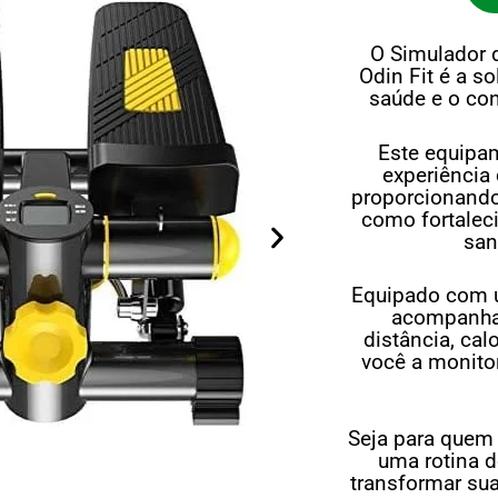
O Simulador
Odin Fit é a s
saúde e o con
Este equipam
experiência 
proporcionando 
como fortalec
san
Equipado com u
acompanhar
distância, ca
você a monito
Seja para quem
uma rotina de
transformar su