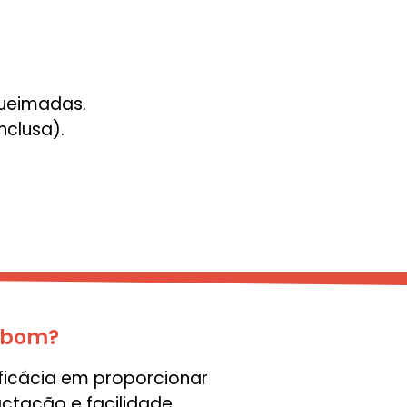
queimadas.
nclusa).
a/bom?
ficácia em proporcionar
ctação e facilidade