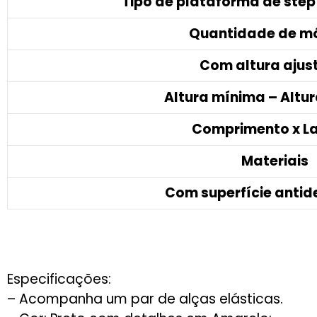
Tipo de plataforma de step
Quantidade de m
Com altura ajus
Altura mínima – Altu
Comprimento x L
Materiais
Com superfície antid
Especificações:
– Acompanha um par de alças elásticas.