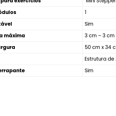
 para exercícios
Mini Stepper 
ódulos
1
tável
Sim
ra máxima
3 cm – 3 cm
argura
50 cm x 34 
Estrutura de
errapante
Sim