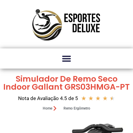
Simulador De Remo Seco
Indoor Gallant GRS03HMGA-PT
★
★
★
★
★
Nota de Avaliação 4.5 de 5
Home
Remo Ergômetro