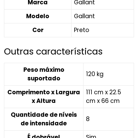
Marca
Gallant
Modelo
Gallant
Cor
Preto
Outras características
Peso máximo
120 kg
suportado
Comprimento x Largura
111 cm x 22.5
x Altura
cm x 66 cm
Quantidade de níveis
8
de intensidade
É dobrável
Sim