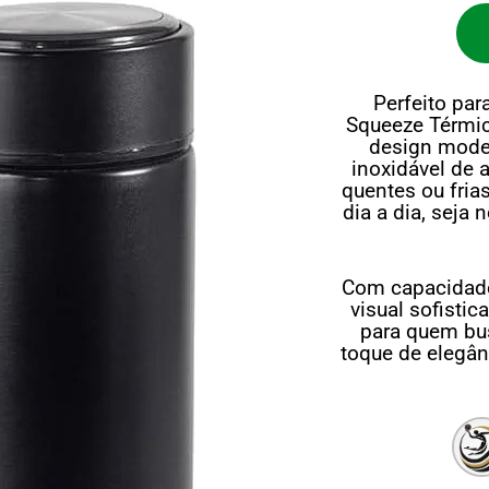
Perfeito par
Squeeze Térmi
design moder
inoxidável de 
quentes ou fria
dia a dia, seja
Com capacidade
visual sofisti
para quem bus
toque de elegân