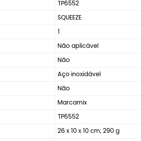
‎TP6552
‎SQUEEZE
‎1
‎Não aplicável
‎Não
‎Aço inoxidável
‎Não
‎Marcamix
‎TP6552
‎26 x 10 x 10 cm; 290 g