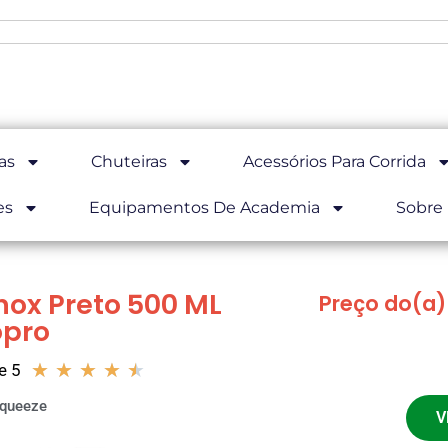
as
Chuteiras
Acessórios Para Corrida
es
Equipamentos De Academia
Sobre
nox Preto 500 ML
Preço do(a)
pro
★
★
★
★
★
e 5
queeze
V