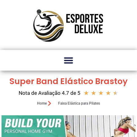
Super Band Elástico Brastoy
★
★
★
★
★
Nota de Avaliação 4.7 de 5
Home
Faixa Elástica para Pilates