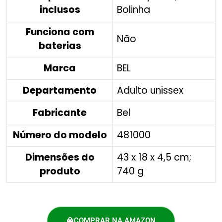
inclusos
Bolinha
Funciona com
‎Não
baterias
Marca
‎BEL
Departamento
‎Adulto unissex
Fabricante
‎Bel
Número do modelo
‎481000
Dimensões do
‎43 x 18 x 4,5 cm;
produto
740 g
COMPRAR NA AMAZON