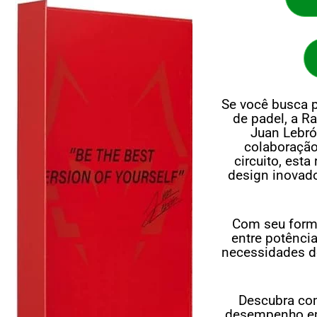
Se você busca 
de padel, a R
Juan Lebró
colaboraçã
circuito, est
design inovado
Com seu forma
entre potência
necessidades d
Descubra com
desempenho em 