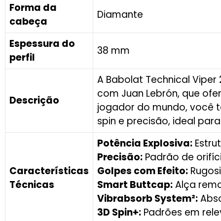
Forma da
Diamante
cabeça
Espessura do
38 mm
perfil
A Babolat Technical Viper
com Juan Lebrón, que ofe
Descrição
jogador do mundo, você t
spin e precisão, ideal pa
Potência Explosiva:
Estru
Precisão:
Padrão de orifí
Características
Golpes com Efeito:
Rugosi
Técnicas
Smart Buttcap:
Alça remo
Vibrabsorb System²:
Abso
3D Spin+:
Padrões em relev