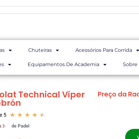
as
Chuteiras
Acessórios Para Corrida
es
Equipamentos De Academia
Sobre
lat Technical Viper
Preço da Ra
ebrón
★
★
★
★
★
e 5
s
de Padel