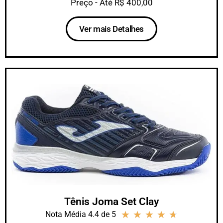
Preço - Até R$ 400,00
Ver mais Detalhes
Tênis Joma Set Clay
★
★
★
★
★
Nota Média 4.4 de 5