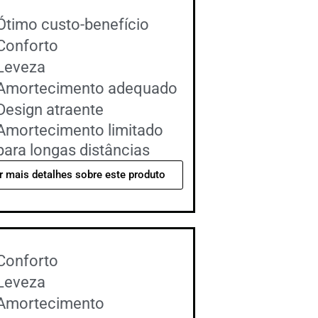
Ótimo custo-benefício
Conforto
Leveza
Amortecimento adequado
Design atraente
Amortecimento limitado
para longas distâncias
r mais detalhes sobre este produto
Conforto
Leveza
Amortecimento