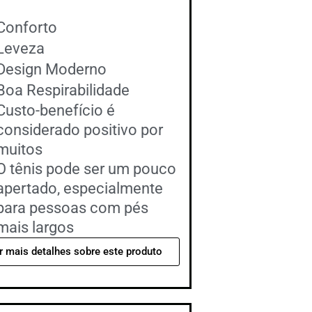
Conforto
Leveza
Design Moderno
Boa Respirabilidade
Custo-benefício é
considerado positivo por
muitos
O tênis pode ser um pouco
apertado, especialmente
para pessoas com pés
mais largos
r mais detalhes sobre este produto