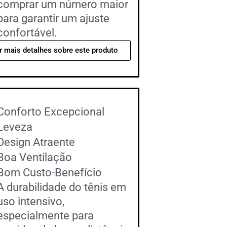
comprar um número maior
para garantir um ajuste
confortável.
r mais detalhes sobre este produto
Conforto Excepcional
Leveza
Design Atraente
Boa Ventilação
Bom Custo-Benefício
A durabilidade do tênis em
uso intensivo,
especialmente para