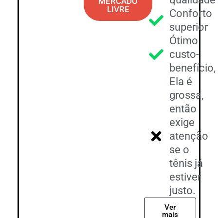
MERCADO
LIVRE
Conforto
superior
Ótimo
custo-
benefício,
Ela é
grossa,
então
exige
atenção
se o
tênis já
estiver
justo.
Ver
mais