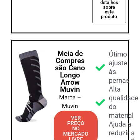
detalhes
sobre
este
produto
Meia de
Ótimo
Compres
ajuste
são Cano
às
Longo
pernas
Arrow
Muvin
Alta
Marca –
qualidade
Muvin
do
material
VER
PREÇO
Ajuda a
NO
reduzir a
MERCADO
LIVRE