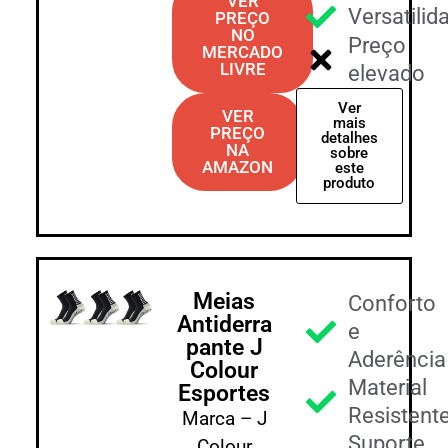
VER
Versatilid
PREÇO
NO
Preço
MERCADO
LIVRE
elevado
Ver
VER
mais
PREÇO
detalhes
NA
sobre
AMAZON
este
produto
Meias
Conforto
Antiderra
e
pante J
Aderência
Colour
Material
Esportes
Resistent
Marca – J
Suporte
Colour