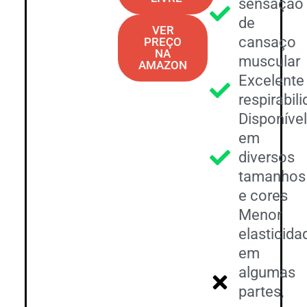
sensação
de
VER
cansaço
PREÇO
NA
muscular
AMAZON
Excelente
respirabil
Disponíve
em
diversos
tamanhos
e cores
Menor
elasticida
em
algumas
partes,