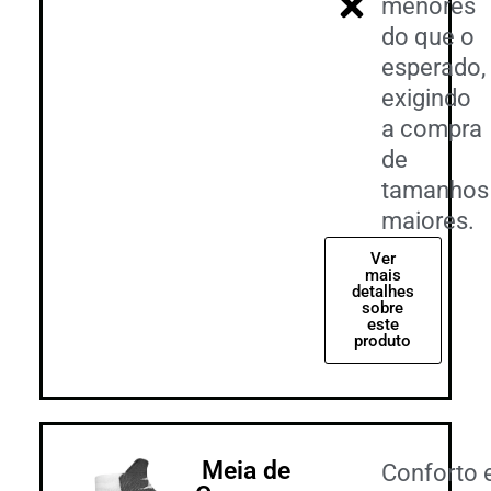
menores
do que o
esperado,
exigindo
a compra
de
tamanhos
maiores.
Ver
mais
detalhes
sobre
este
produto
Meia de
Conforto 