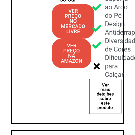
ao Arco
VER
do Pé
PREÇO
NO
Design
MERCADO
LIVRE
Antiderra
Diversida
VER
de Cores
PREÇO
NA
Dificuldad
AMAZON
para
Calçar
Ver
mais
detalhes
sobre
este
produto