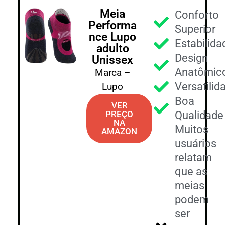
Meia
Conforto
Performa
Superior
nce Lupo
Estabilida
adulto
Design
Unissex
Anatômic
Marca –
Versatilid
Lupo
Boa
VER
PREÇO
Qualidade
NA
Muitos
AMAZON
usuários
relatam
que as
meias
podem
ser