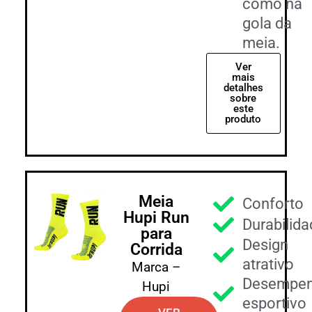
como na
gola da
meia.
Ver
mais
detalhes
sobre
este
produto
Meia
Conforto
Hupi Run
Durabilid
para
Design
Corrida
atrativo
Marca –
Desempe
Hupi
esportivo