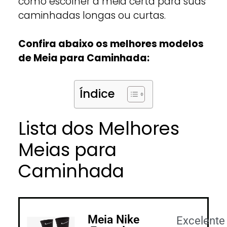
como escolher a meia certa para suas
caminhadas longas ou curtas.
Confira abaixo os melhores modelos
de Meia para Caminhada:
Índice
Lista dos Melhores
Meias para
Caminhada
Meia Nike
Excelente