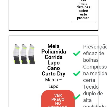
mais
detalhes
sobre
este
produto
Meia
Prevençã
Poliamida
eficaz de
Corrida
bolhas
Lupo
Compress
Cano
Curto Dry
na medid
Marca –
certa
Lupo
Tecido
duplo de
VER
PREÇO
alta
NO
qualidade