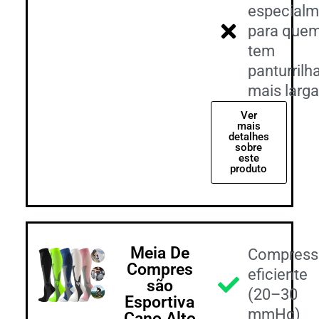
especialm
para que
tem
panturrilh
mais larga
Ver
mais
detalhes
sobre
este
produto
Meia De
Compress
Compres
eficiente
são
(20–30
Esportiva
mmHg)
Cano Alto