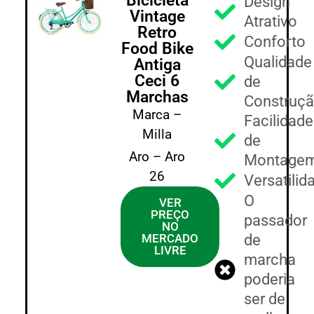
Bicicleta
Design
Vintage
Atrativo
Retro
Conforto
Food Bike
Qualidade
Antiga
Ceci 6
de
Marchas
Construç
Marca –
Facilidade
Milla
de
Aro – Aro
Montage
26
Versatilid
O
VER
PREÇO
passador
NO
MERCADO
de
LIVRE
marcha
poderia
ser de