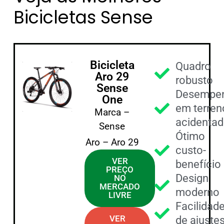
Bicicletas Sense
Bicicleta
Quadro
Aro 29
robusto
Sense
Desempe
One
em terren
Marca –
acidenta
Sense
Ótimo
Aro – Aro 29
custo-
VER
benefício
PREÇO
Design
NO
MERCADO
moderno
LIVRE
Facilidad
VER
de ajuste