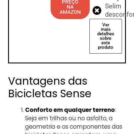
PREÇO
Selim
NA
AMAZON
desconfor
Ver
mais
detalhes
sobre
este
produto
Vantagens das
Bicicletas Sense
Conforto em qualquer terreno
:
Seja em trilhas ou no asfalto, a
geometria e os componentes das