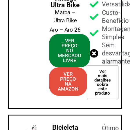
Versatili
Ultra Bike
Marca –
Custo-
Ultra Bike
Benefício
Montage
Aro – Aro 26
Simples
VER
Sem
PREÇO
NO
desvanta
MERCADO
LIVRE
alarmant
Ver
VER
mais
PREÇO
detalhes
NA
sobre
AMAZON
este
produto
Bicicleta
Ótimo