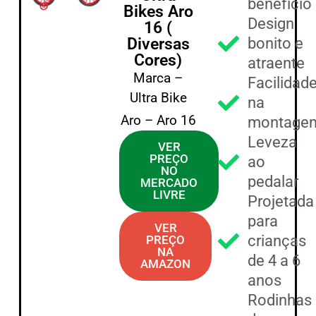
benefício
Bikes Aro
Design
16 (
Diversas
bonito e
Cores)
atraente
Marca –
Facilidad
Ultra Bike
na
Aro – Aro 16
montage
Leveza
VER
PREÇO
ao
NO
pedalar
MERCADO
LIVRE
Projetada
para
VER
crianças
PREÇO
NA
de 4 a 6
AMAZON
anos
Rodinhas