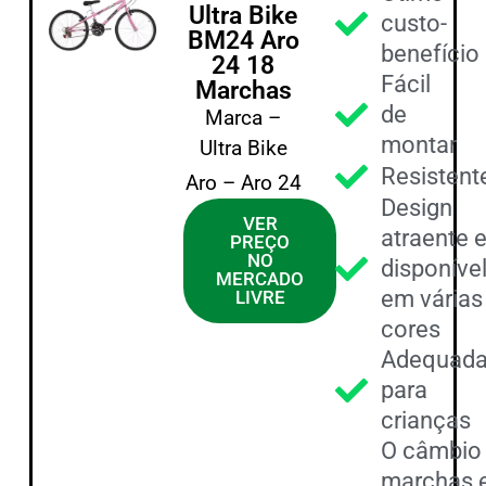
Ultra Bike
custo-
BM24 Aro
benefício
24 18
Fácil
Marchas
de
Marca –
montar
Ultra Bike
Resistent
Aro – Aro 24
Design
VER
atraente 
PREÇO
NO
disponíve
MERCADO
em várias
LIVRE
cores
Adequad
para
crianças
O câmbio
marchas 