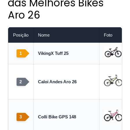
das Melhores Bikes
Aro 26
Posição
Nome
Foto
1
VikingX Tuff 25
2
Caloi Andes Aro 26
3
Colli Bike GPS 148