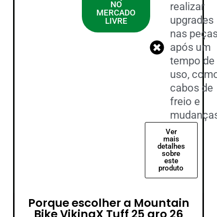
NO
realizar
MERCADO
upgrades
LIVRE
nas peça
após um
tempo de
uso, com
cabos de
freio e
mudanças
Ver
mais
detalhes
sobre
este
produto
Porque escolher a Mountain
Bike VikingX Tuff 25 aro 26