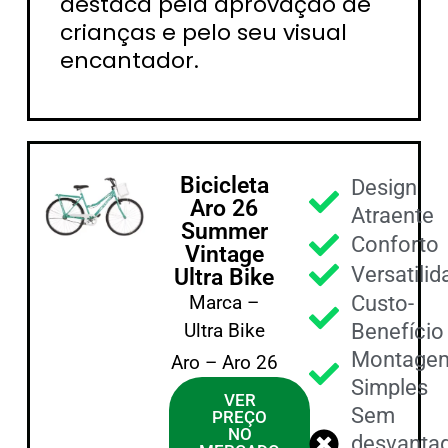
destaca pela aprovação de
crianças e pelo seu visual
encantador.
Bicicleta
Design
Aro 26
Atraente
Summer
Conforto
Vintage
Versatili
Ultra Bike
Marca –
Custo-
Ultra Bike
Benefício
Montage
Aro – Aro 26
Simples
VER
Sem
PREÇO
NO
desvanta