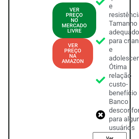
e
VER
resistênci
PREÇO
NO
Tamanho
MERCADO
LIVRE
adequad
para cria
VER
e
PREÇO
NA
adolesce
AMAZON
Ótima
relação
custo-
benefício
Banco
desconfor
para algu
usuários
Ver