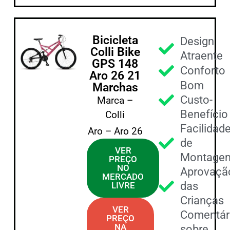
Bicicleta
Design
Colli Bike
Atraente
GPS 148
Conforto
Aro 26 21
Bom
Marchas
Custo-
Marca –
Benefício
Colli
Facilidad
Aro – Aro 26
de
VER
Montage
PREÇO
NO
Aprovaçã
MERCADO
das
LIVRE
Crianças
VER
Comentár
PREÇO
NA
sobre