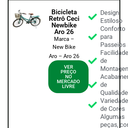
Bicicleta
Design
Retrô Ceci
Estiloso
Newbike
Conforto
Aro 26
para
Marca –
Passeios
New Bike
Facilidad
Aro – Aro 26
de
VER
Montage
PREÇO
Acabame
NO
MERCADO
de
LIVRE
Qualidad
Variedad
de Cores
Algumas
peças, c