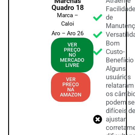
Marchas
Atraente
Quadro 18
Facilidad
Marca –
de
Caloi
Manuten
Aro – Aro 26
Versatili
Bom
VER
PREÇO
Custo-
NO
Benefício
MERCADO
LIVRE
Alguns
usuários
VER
PREÇO
relataram
NA
os câmbi
AMAZON
podem se
difíceis d
ajustar
corretame