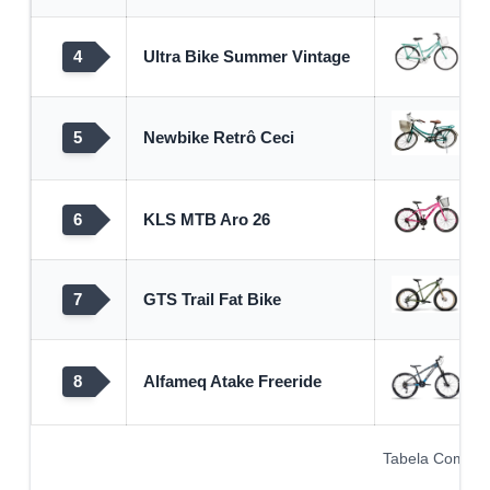
4
Ultra Bike Summer Vintage
5
Newbike Retrô Ceci
6
KLS MTB Aro 26
7
GTS Trail Fat Bike
8
Alfameq Atake Freeride
Tabela Compara