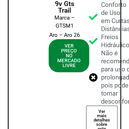
9v Gts
Conforto
Trail
de Uso
Marca –
em Curta
GTSM1
Distância
Aro – Aro 26
Freios
Hidráulic
VER
PREÇO
Não é
NO
MERCADO
recomen
LIVRE
para uso d
prolongad
pois pode
tornar
desconfor
Ver
mais
detalhes
sobre
este