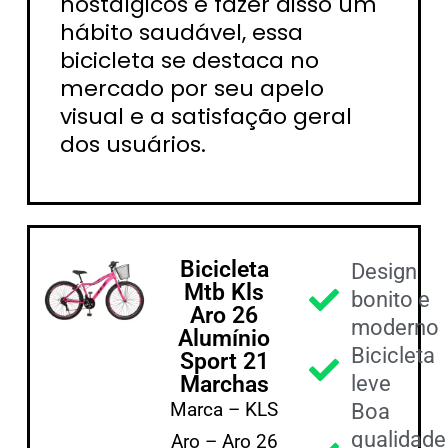
nostálgicos e fazer disso um
hábito saudável, essa
bicicleta se destaca no
mercado por seu apelo
visual e a satisfação geral
dos usuários.
Bicicleta
Design
Mtb Kls
bonito e
Aro 26
moderno
Alumínio
Bicicleta
Sport 21
Marchas
leve
Marca – KLS
Boa
qualidade
Aro – Aro 26