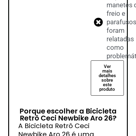
manetes 
freio e
parafusos
foram
relatadas
como
problemát
Ver
mais
detalhes
sobre
este
produto
Porque escolher a Bicicleta
Retrô Ceci Newbike Aro 26?
A Bicicleta Retrô Ceci
Newbike Aro 26 é uma